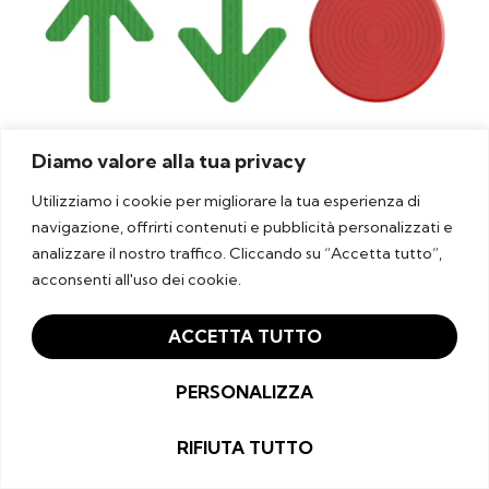
Diamo valore alla tua privacy
Mentre eravamo nel pieno dello sviluppo di
Utilizziamo i cookie per migliorare la tua esperienza di
nuovi prodotti, purtroppo l’emergenza
navigazione, offrirti contenuti e pubblicità personalizzati e
planetaria del
Covid-19
ha cominciato ad
analizzare il nostro traffico. Cliccando su “Accetta tutto”,
occupare prepotentemente le nostre vite
acconsenti all'uso dei cookie.
e mettere in difficoltà tante realtà
ACCETTA TUTTO
imprenditoriali italiane. Da fine gennaio
2020, il
Consiglio dei ministri dichiara lo stato
PERSONALIZZA
di emergenza in conseguenza del rischio
sanitario.
Anche questa volta la famiglia JKJ
RIFIUTA TUTTO
cerca di contribuire positivamente alle